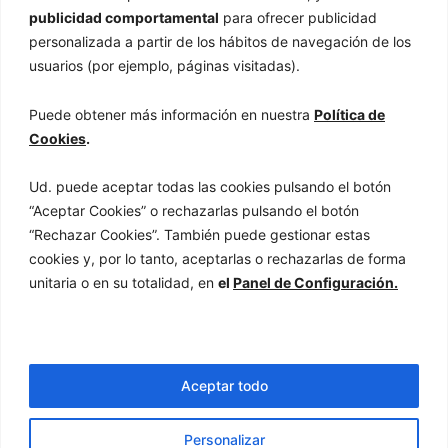
publicidad comportamental
para ofrecer publicidad
personalizada a partir de los hábitos de navegación de los
usuarios (por ejemplo, páginas visitadas).
Puede obtener más información en nuestra
Política de
Cookies
.
ASESORÍA EN BURGOS
Navegación
Ud. puede aceptar todas las cookies pulsando el botón
M
“Aceptar Cookies” o rechazarlas pulsando el botón
Contacto
e
“Rechazar Cookies”. También puede gestionar estas
n
cookies y, por lo tanto, aceptarlas o rechazarlas de forma
u
Av. de la Paz, 19, 1º C-D, 09004 Burgos
unitaria o en su totalidad, en
el
Panel de Configuración.
947 230 163
asesoria@gefesa.com
Aceptar todo
Cookies
Aviso Legal
Personalizar