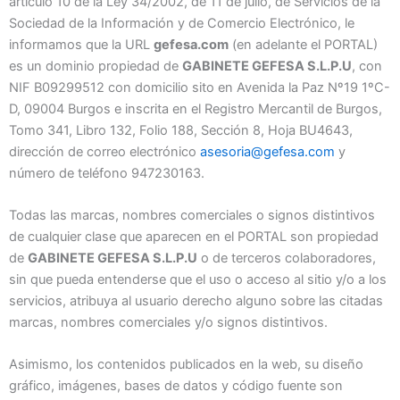
artículo 10 de la Ley 34/2002, de 11 de julio, de Servicios de la
Sociedad de la Información y de Comercio Electrónico, le
informamos que la URL
gefesa.com
(en adelante el PORTAL)
es un dominio propiedad de
GABINETE GEFESA S.L.P.U
, con
NIF B09299512 con domicilio sito en Avenida la Paz Nº19 1ºC-
D, 09004 Burgos e inscrita en el Registro Mercantil de Burgos,
Tomo 341, Libro 132, Folio 188, Sección 8, Hoja BU4643,
dirección de correo electrónico
asesoria@gefesa.com
y
número de teléfono 947230163.
Todas las marcas, nombres comerciales o signos distintivos
de cualquier clase que aparecen en el PORTAL son propiedad
de
GABINETE GEFESA S.L.P.U
o de terceros colaboradores,
sin que pueda entenderse que el uso o acceso al sitio y/o a los
servicios, atribuya al usuario derecho alguno sobre las citadas
marcas, nombres comerciales y/o signos distintivos.
Asimismo, los contenidos publicados en la web, su diseño
gráfico, imágenes, bases de datos y código fuente son